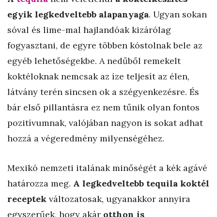
egyik legkedveltebb alapanyaga
. Ugyan sokan
sóval és lime-mal hajlandóak kizárólag
fogyasztani, de egyre többen kóstolnak bele az
egyéb lehetőségekbe. A nedűből remekelt
koktéloknak nemcsak az íze teljesít az élen,
látvány terén sincsen ok a szégyenkezésre. És
bár első pillantásra ez nem tűnik olyan fontos
pozitívumnak, valójában nagyon is sokat adhat
hozzá a végeredmény milyenségéhez.
Mexikó nemzeti italának minőségét a kék agávé
határozza meg.
A legkedveltebb tequila koktél
receptek
változatosak, ugyanakkor annyira
egyszerűek, hogy akár
otthon is