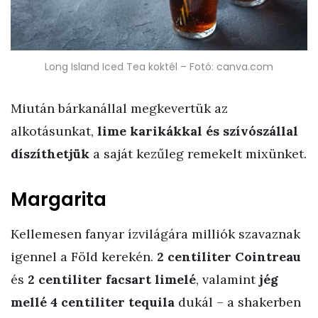
Long Island Iced Tea koktél – Fotó: canva.com
Miután bárkanállal megkevertük az
alkotásunkat,
lime karikákkal és szívószállal
díszíthetjük
a saját kezűleg remekelt mixünket.
Margarita
Kellemesen fanyar ízvilágára milliók szavaznak
igennel a Föld kerekén.
2 centiliter Cointreau
és
2 centiliter facsart limelé
, valamint
jég
mellé 4 centiliter tequila
dukál – a shakerben