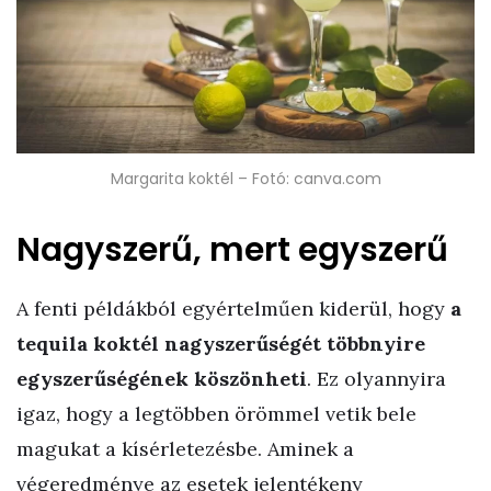
Margarita koktél – Fotó: canva.com
Nagyszerű, mert egyszerű
A fenti példákból egyértelműen kiderül, hogy
a
tequila koktél nagyszerűségét többnyire
egyszerűségének köszönheti
. Ez olyannyira
igaz, hogy a legtöbben örömmel vetik bele
magukat a kísérletezésbe. Aminek a
végeredménye az esetek jelentékeny