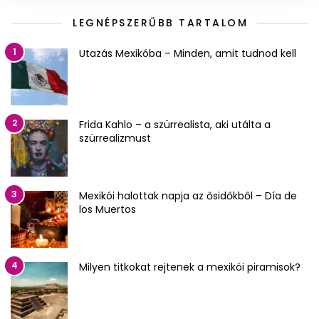
LEGNÉPSZERŰBB TARTALOM
1
Utazás Mexikóba – Minden, amit tudnod kell
2
Frida Kahlo – a szürrealista, aki utálta a
szürrealizmust
3
Mexikói halottak napja az ősidőkből – Día de
los Muertos
4
Milyen titkokat rejtenek a mexikói piramisok?