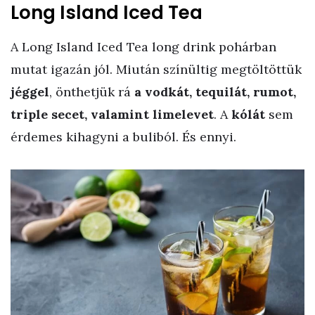
Long Island Iced Tea
A Long Island Iced Tea long drink pohárban
mutat igazán jól. Miután színültig megtöltöttük
jéggel
, önthetjük rá
a vodkát, tequilát, rumot,
triple secet, valamint limelevet
. A
kólát
sem
érdemes kihagyni a buliból. És ennyi.