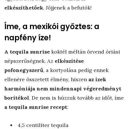
elkészíthetőek
. Jöjjenek a befutók!
Íme, a mexikói győztes: a
napfény íze!
A tequila sunrise
koktél méltán örvend óriási
népszerűségnek. Az
elkészítése
pofonegyszerű
, a kortyolása pedig ennek
ellenére összetett élmény, hiszen
az ízek
harmóniája nem mindennapi végeredményt
borítékol
. De nem is húzzuk tovább az időt, íme
a tequila sunrise recept
:
4,5 centiliter tequila