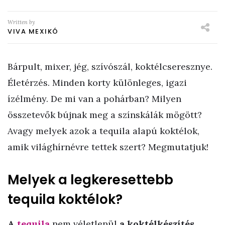
Written by
VIVA MEXIKÓ
Bárpult, mixer, jég, szívószál, koktélcseresznye.
Életérzés. Minden korty különleges, igazi
ízélmény. De mi van a pohárban? Milyen
összetevők bújnak meg a színskálák mögött?
Avagy melyek azok a tequila alapú koktélok,
amik világhírnévre tettek szert? Megmutatjuk!
Melyek a legkeresettebb
tequila koktélok?
A
tequila
nem véletlenül
a koktélkészítés