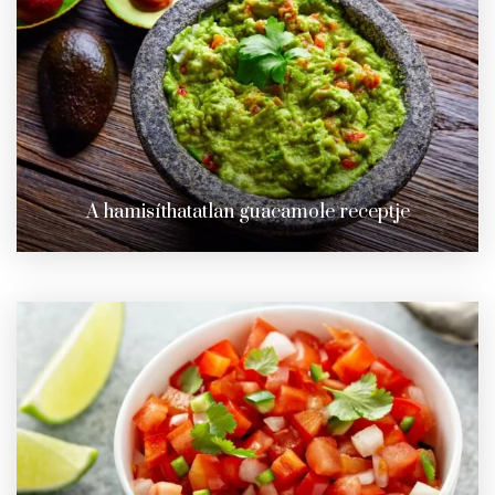
A hamisíthatatlan guacamole receptje