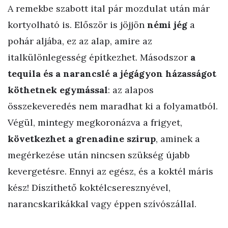
A remekbe szabott ital pár mozdulat után már
kortyolható is. Először is jöjjön
némi jég
a
pohár aljába, ez az alap, amire az
italkülönlegesség építkezhet. Másodszor
a
tequila és a narancslé a jégágyon házasságot
köthetnek egymással
: az alapos
összekeveredés nem maradhat ki a folyamatból.
Végül, mintegy megkoronázva a frigyet,
következhet a grenadine szirup
, aminek a
megérkezése után nincsen szükség újabb
kevergetésre. Ennyi az egész, és a koktél máris
kész! Díszíthető koktélcseresznyével,
narancskarikákkal vagy éppen szívószállal.