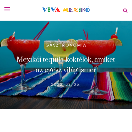
GASZTRONÓMIA
Mexikói tequila koktélok, amiket
az egész világ ismer
2022. 03. 05.